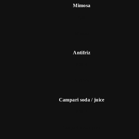
Mimosa
6,00
Mimosa
Antifriz
8,00 €
Antifriz
Campari soda / juice
8,00 €
Campari soda / juice