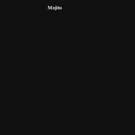
Mojito
8,00 €
Mojito
…
5