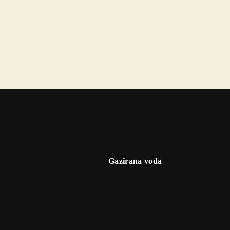
Gazirana voda
5,00 €
2,80 €
0,75 L
0,25 L