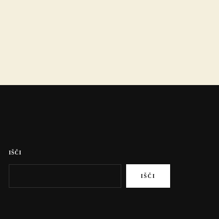
IŠČI
IŠČI